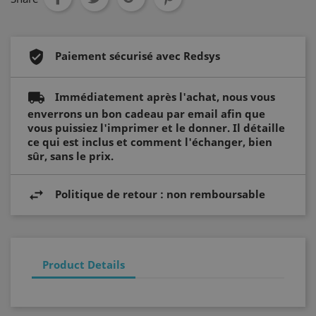
FONCTIONNALITÉ
Paiement sécurisé avec Redsys
Strictement nécessaires
Analytiques
Immédiatement après l'achat, nous vous
Publicitaires
Fonctionnalité
enverrons un bon cadeau par email afin que
Les cookies strictement nécessaires rendent
vous puissiez l'imprimer et le donner. Il détaille
possible les fonctionnalités centrales du site
ce qui est inclus et comment l'échanger, bien
Internet, comme l'ouverture de session
sûr, sans le prix.
d'utilisateur et la gestion du compte. Le site
Internet ne peut pas fonctionner correctement
sans les cookies strictement nécessaires.
Politique de retour : non remboursable
Nom
Fournisseur / Domaine
Expiration
_ft_eid
.hotelperalada.com
1 mois
Product Details
__cf_bm
29
Cloudflare Inc.
minutes
.usemessages.com
56
f
secondes