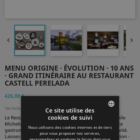


MENU ORIGINE · ÉVOLUTION · 10 ANS
· GRAND ITINÉRAIRE AU RESTAURANT
CASTELL PERELADA
426,00 €
Tax included
Ce site utilise des
cookies de suivi
Le Restaurant Castell Perelada, distingué avec une Étoile
ENGLISH
Michelin et deux Soles Repsol, propose une expérience
Nous utilisons des cookies internes et de tiers
gastronomique aillant tradition, innovation et exclusivité.
SPANISH
pour vous proposer nos services,
Laissez-vous captiver par notre Menu Origine · Évolution ·
personnaliser et analyser la façon dont vous