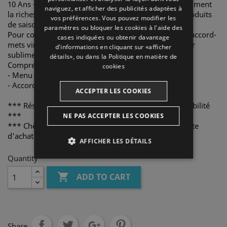
ENGLISH
10 Ans · Grand Itinéraire, avec des créations qui expriment
naviguez, et afficher des publicités adaptées à
la richesse du territoire de l’Empordà à travers de produits
vos préférences. Vous pouvez modifier les
FRENCH
de saison.
paramètres ou bloquer les cookies à l'aide des
Pour compléter l’expérience, profitez d’un excellent accord-
CATALAN
cases indiquées ou obtenir davantage
mets vins Perelada, soigneusement sélectionnés pour
d'informations en cliquant sur «afficher
sublimer chaque saveur et chaque arôme.
détails», ou dans la
Politique en matière de
Comprend pour deux personnes:
cookies
- Menu Origine · Évolution · 10 Ans · Grand Itinéraire.
- Accords-mets vins exclusifs La Sélection Perelada.
ACCEPTER LES COOKIES
*** Réservation préalable nécessaire. Sujet à disponibilité
***
NE PAS ACCEPTER LES COOKIES
*** Chèque cadeau valable un an à compter de la date
d'achat ***
AFFICHER LES DÉTAILS
Quantity
STRICTEMENT NÉCESSAIRES

ADD TO CART
ANALYTIQUES
PUBLICITAIRES
Share