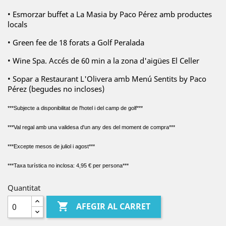
• Esmorzar buffet a La Masia by Paco Pérez amb productes
locals
• Green fee de 18 forats a Golf Peralada
• Wine Spa. Accés de 60 min a la zona d'aigües El Celler
• Sopar a Restaurant L'Olivera amb Menú Sentits by Paco
Pérez (begudes no incloses)
***Subjecte a disponibilitat de l'hotel i del camp de golf***
***Val regal amb una validesa d'un any des del moment de compra***
***Excepte mesos de juliol i agost***
***Taxa turística no inclosa: 4,95 € per persona***
Quantitat

AFEGIR AL CARRET