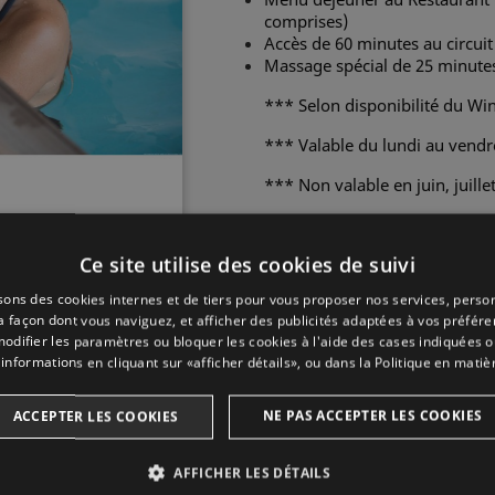
comprises)
Accès de 60 minutes au circui
Massage spécial de 25 minute
*** Selon disponibilité du Wi
*** Valable du lundi au vendre
*** Non valable en juin, juille
*** Chèque cadeau valable un
Ce site utilise des cookies de suivi
Quantity
isons des cookies internes et de tiers pour vous proposer nos services, person

ADD TO 

a façon dont vous naviguez, et afficher des publicités adaptées à vos préfér
odifier les paramètres ou bloquer les cookies à l'aide des cases indiquées o
informations en cliquant sur «afficher détails», ou dans la
Politique en matiè
NE PAS ACCEPTER LES COOKIES
ACCEPTER LES COOKIES
Share
AFFICHER LES DÉTAILS