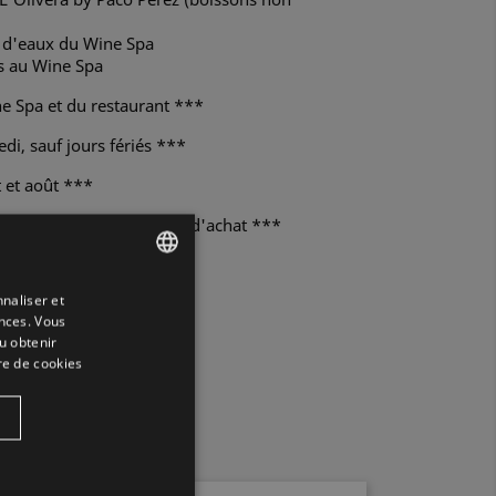
t d'eaux du Wine Spa
s au Wine Spa
ne Spa et du restaurant ***
di, sauf jours fériés ***
t et août ***
 an à compter de la date d'achat ***
naliser et
ENGLISH
CART
ences. Vous
SPANISH
u obtenir
re de cookies
ENGLISH
FRENCH
CATALAN