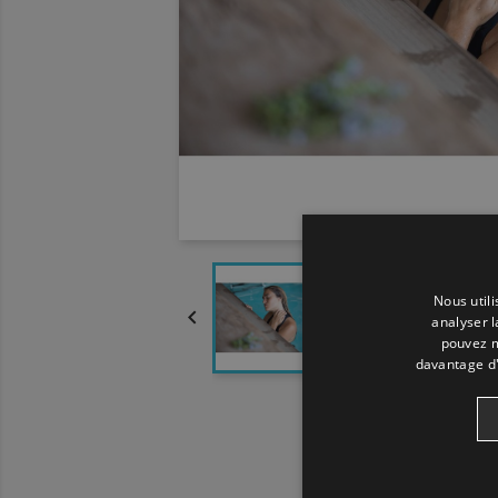
Nous util

analyser l
pouvez m
davantage d'