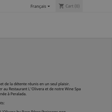
shopping_cart

Cart
(0)
Français
t de la détente réunis en un seul plaisir.
er au Restaurant L'Olivera et de notre Wine Spa
rnée à Peralada.
ts:
L'Olivera by Paco Pérez (boissons non