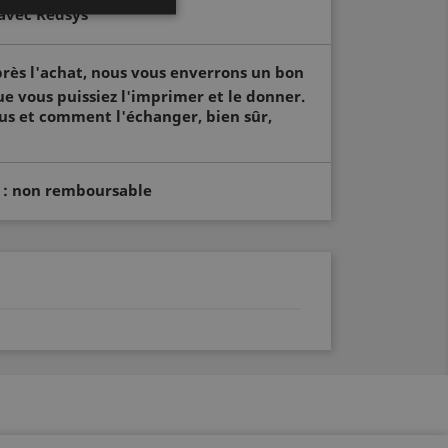
avec Redsys
FONCTIONNALITÉ
ès l'achat, nous vous enverrons un bon
e vous puissiez l'imprimer et le donner.
clus et comment l'échanger, bien sûr,
e de session d'utilisateur et
s.
r : non remboursable
tre les humains et les
 de faire des rapports
tre les humains et les
 de faire des rapports
tre les humains et les
 de faire des rapports